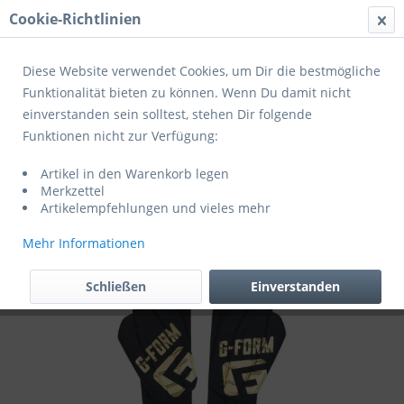
Cookie-Richtlinien
Menü
Diese Website verwendet Cookies, um Dir die bestmögliche
Funktionalität bieten zu können. Wenn Du damit nicht
einverstanden sein solltest, stehen Dir folgende
Übersicht
Zusatzaustattung
Funktionen nicht zur Verfügung:
Derbystar Schienbeinschoner G-FORM
Artikel in den Warenkorb legen
PRO-S BLADE (exklusiv für Mitglieder des
Merkzettel
SV Masburg)
Artikelempfehlungen und vieles mehr
Mehr Informationen
Schließen
Einverstanden