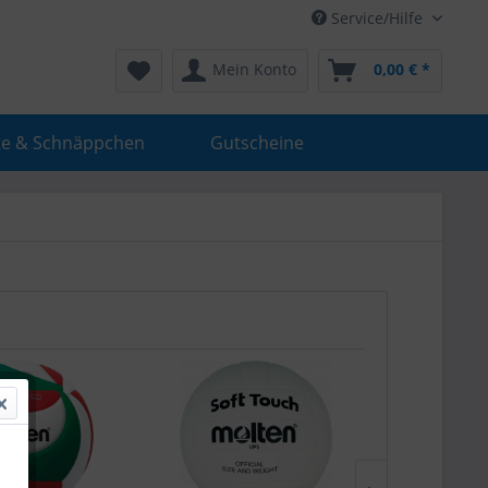
Service/Hilfe
Mein Konto
0,00 € *
e & Schnäppchen
Gutscheine