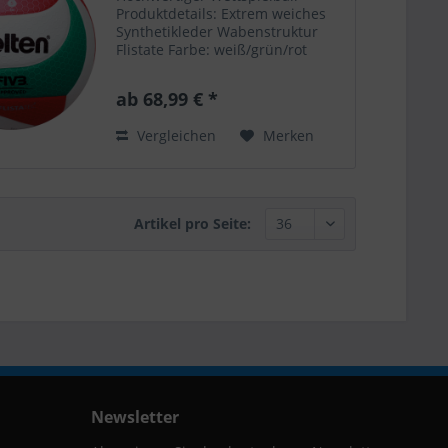
Produktdetails: Extrem weiches
Synthetikleder Wabenstruktur
Flistate Farbe: weiß/grün/rot
Größe: 5 Flistatec®-Technologie
für ein stabiles Flugverhalten
ab 68,99 € *
Hervorragende
Spieleigenschaften FIVB
Vergleichen
Merken
genehmigt DVV1...
Artikel pro Seite:
Newsletter