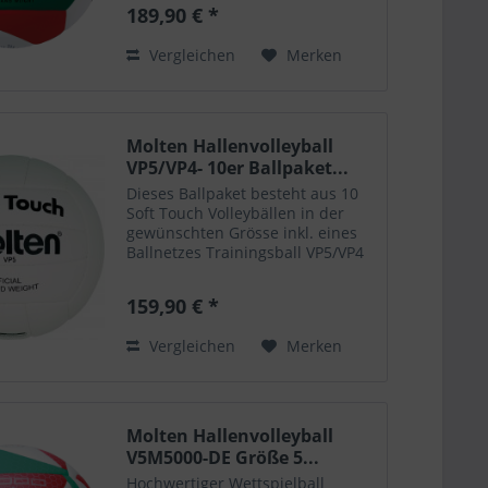
Synthetik-Leder und zeichnet sich
189,90 € *
durch seine extreme Belasbarkeit
aus....
Vergleichen
Merken
Molten Hallenvolleyball
VP5/VP4- 10er Ballpaket...
Dieses Ballpaket besteht aus 10
Soft Touch Volleybällen in der
gewünschten Grösse inkl. eines
Ballnetzes Trainingsball VP5/VP4
Weiches Synthetik-Leder
Handgenäht Extrem haltbar
159,90 € *
Farbe: weiß Erhältlich in den
Größen: 4 und 5 Benötigen Sie...
Vergleichen
Merken
Molten Hallenvolleyball
V5M5000-DE Größe 5...
Hochwertiger Wettspielball