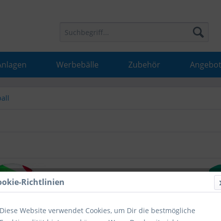
Anlagen
Werbebälle
Zubehör
Angebot
all
ookie-Richtlinien
Diese Website verwendet Cookies, um Dir die bestmögliche