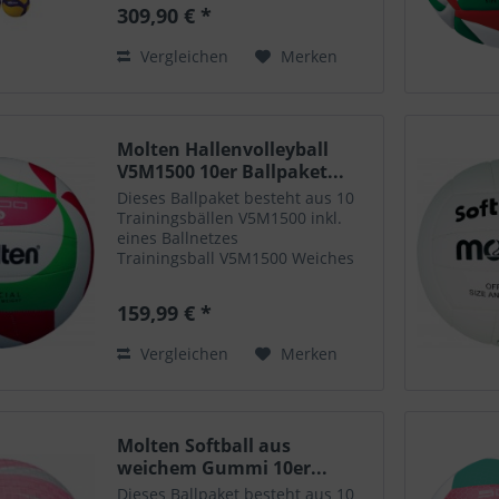
Altersempfehlung: 8 - 12 Jahre
309,90 € *
Ideal für Schule und Verein
Umfang 65 - 67 cm Gewicht 200
Vergleichen
Merken
-...
Molten Hallenvolleyball
V5M1500 10er Ballpaket...
Dieses Ballpaket besteht aus 10
Trainingsbällen V5M1500 inkl.
eines Ballnetzes
Trainingsball V5M1500 Weiches
Synthetik-Leder
Maschinengenäht Farbe:
159,99 € *
weiß/grün/rot Größe: 5 Benötigen
Sie mehr als einen Ball oder
Vergleichen
Merken
weniger, haben noch Fragen...
Molten Softball aus
weichem Gummi 10er...
Dieses Ballpaket besteht aus 10