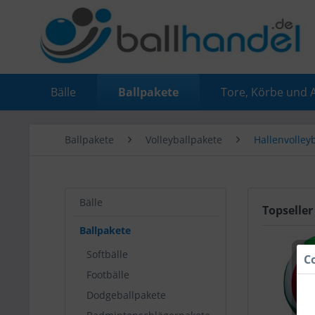
Bälle
Ballpakete
Tore, Körbe und 
Ballpakete
Volleyballpakete
Hallenvolleyb
Bälle
Topseller
Ballpakete
Softbälle
C
Footbälle
Dodgeballpakete