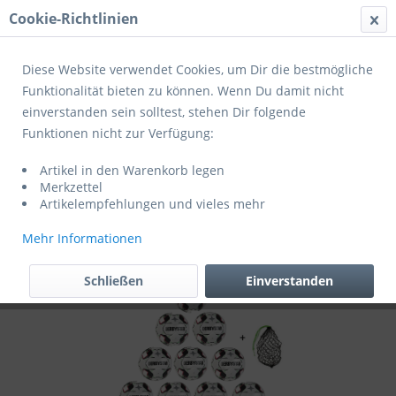
Cookie-Richtlinien
Menü
Diese Website verwendet Cookies, um Dir die bestmögliche
Funktionalität bieten zu können. Wenn Du damit nicht
einverstanden sein solltest, stehen Dir folgende
Übersicht
Bälle
Funktionen nicht zur Verfügung:
Derbystar Fußball Tempo TT v24 Gr.5
Artikel in den Warenkorb legen
weiß/grün/schwarz 10er Ballpaket inkl.
Merkzettel
Ballnetz
Artikelempfehlungen und vieles mehr
Mehr Informationen
Schließen
Einverstanden