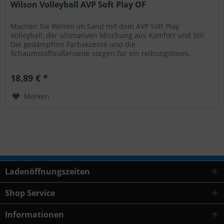
Wilson Volleyball AVP Soft Play OF
Machen Sie Wellen im Sand mit dem AVP Soft Play
Volleyball, der ultimativen Mischung aus Komfort und Stil.
Die gedämpften Farbakzente und die
Schaumstoffaußenseite sorgen für ein reibungsloses,
angenehmes Erlebnis bei jedem Spiel....
18,89 € *
Merken
Ladenöffnungszeiten
Shop Service
Informationen