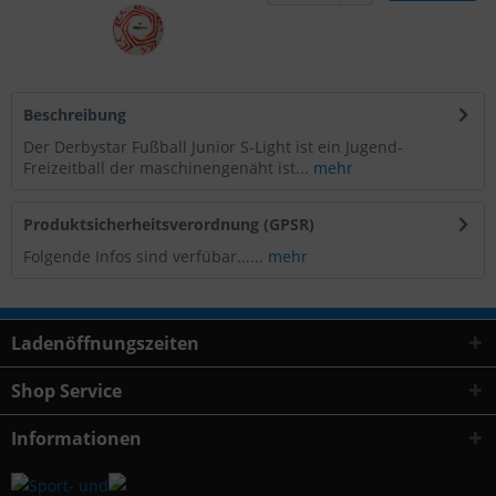
Beschreibung
Der Derbystar Fußball Junior S-Light ist ein Jugend-
Freizeitball der maschinengenäht ist...
mehr
Produktsicherheitsverordnung (GPSR)
Folgende Infos sind verfübar......
mehr
Ladenöffnungszeiten
Shop Service
Informationen