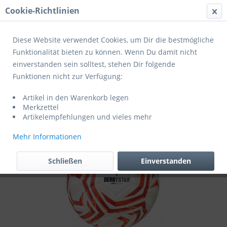
Cookie-Richtlinien
Menü
Diese Website verwendet Cookies, um Dir die bestmögliche
Funktionalität bieten zu können. Wenn Du damit nicht
einverstanden sein solltest, stehen Dir folgende
Übersicht
Jugendbälle
Funktionen nicht zur Verfügung:
Derbystar Fußball Junior S-Light v25
Artikel in den Warenkorb legen
Trainingsball weiss-rot
Merkzettel
Artikelempfehlungen und vieles mehr
Mehr Informationen
Schließen
Einverstanden