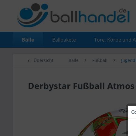
Bälle
Ballpakete
Tore, Körbe und 
Übersicht
Bälle
Fußball
Jugend
Derbystar Fußball Atmos 
C