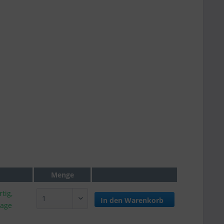
Menge
tig,
In den
Warenkorb
tage