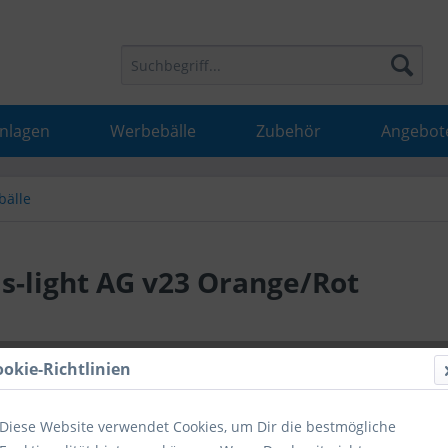
Anlagen
Werbebälle
Zubehör
Angebot
bälle
s-light AG v23 Orange/Rot
21,21 
ookie-Richtlinien
inkl. MwSt.
inkl
Diese Website verwendet Cookies, um Dir die bestmögliche
Hinweise fü