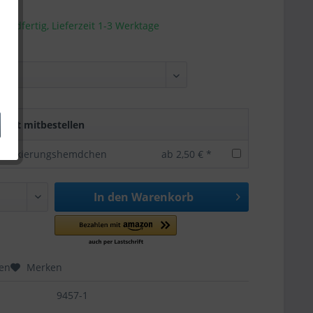
sandfertig, Lieferzeit 1-3 Werktage
rekt mitbestellen
 Markierungshemdchen
ab 2,50 € *
In den
Warenkorb
hen
Merken
9457-1