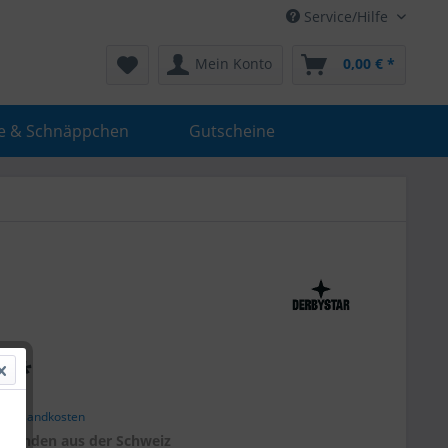
Service/Hilfe
Mein Konto
0,00 € *
e & Schnäppchen
Gutscheine
€ *
. Versandkosten
r
Kunden aus der Schweiz