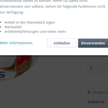
Funktionalität bieten zu können. Wenn Du damit nicht
einverstanden sein solltest, stehen Dir folgende Funktionen nicht
Sofort ver
zur Verfügung:
Größe:
Artikel in den Warenkorb legen
Merkzettel
Artikelempfehlungen und vieles mehr
Mehr Informationen
Schließen
Einverstanden
Zubehör di
Derbystar
Vergleic
Artikel-Nr.: