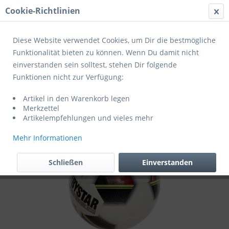
Cookie-Richtlinien
Menü
Diese Website verwendet Cookies, um Dir die bestmögliche
Funktionalität bieten zu können. Wenn Du damit nicht
einverstanden sein solltest, stehen Dir folgende
Übersicht
Jugendbälle
Funktionen nicht zur Verfügung:
Derbystar Fußball Classic CLASSIC S-
Artikel in den Warenkorb legen
LIGHT Gr. 5 WEISS/ROT/SCHWARZ
Merkzettel
Artikelempfehlungen und vieles mehr
Mehr Informationen
Schließen
Einverstanden