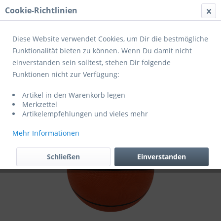
Cookie-Richtlinien
Menü
Diese Website verwendet Cookies, um Dir die bestmögliche
Funktionalität bieten zu können. Wenn Du damit nicht
einverstanden sein solltest, stehen Dir folgende
Übersicht
Freizeitbälle
Funktionen nicht zur Verfügung:
Baden Basketball Basic orange
Artikel in den Warenkorb legen
Merkzettel
Artikelempfehlungen und vieles mehr
Mehr Informationen
Schließen
Einverstanden