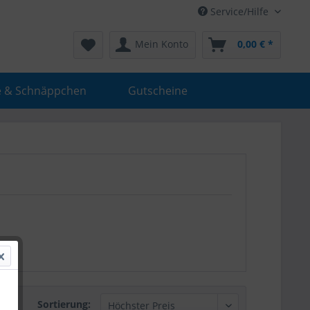
Service/Hilfe
Mein Konto
0,00 € *
e & Schnäppchen
Gutscheine
Sortierung: