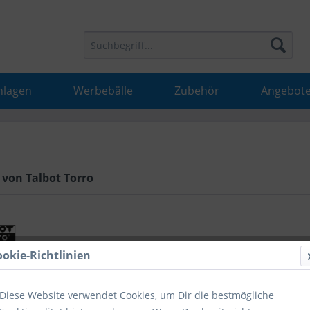
nlagen
Werbebälle
Zubehör
Angebot
 von Talbot Torro
ookie-Richtlinien
Diese Website verwendet Cookies, um Dir die bestmögliche