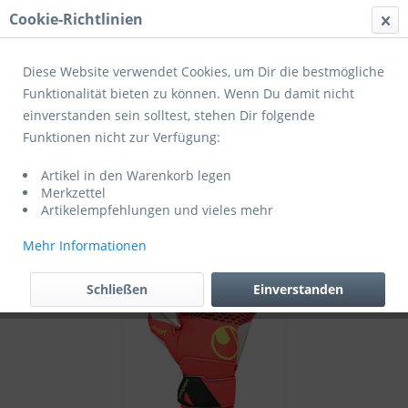
Cookie-Richtlinien
Menü
Diese Website verwendet Cookies, um Dir die bestmögliche
Funktionalität bieten zu können. Wenn Du damit nicht
einverstanden sein solltest, stehen Dir folgende
Übersicht
Uhlsport
Funktionen nicht zur Verfügung:
Uhlsport TWH FM ZNE Starter Soft fluo
Artikel in den Warenkorb legen
rot/weiß/fluo gelb
Merkzettel
Artikelempfehlungen und vieles mehr
Mehr Informationen
Schließen
Einverstanden