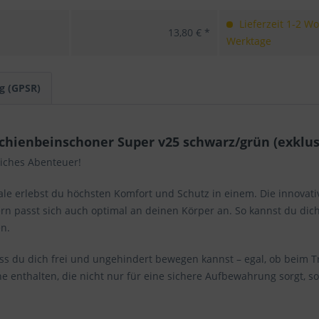
Lieferzeit 1-2 W
13,80 € *
Werktage
g (GPSR)
hienbeinschoner Super v25 schwarz/grün (exklusi
liches Abenteuer!
hale erlebst du höchsten Komfort und Schutz in einem. Die innovat
 passt sich auch optimal an deinen Körper an. So kannst du dich 
n.
ass du dich frei und ungehindert bewegen kannst – egal, ob beim 
che enthalten, die nicht nur für eine sichere Aufbewahrung sorgt,