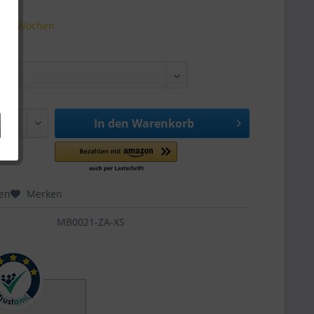
t 1-2 Wochen
In den
Warenkorb
hen
Merken
MB0021-ZA-XS