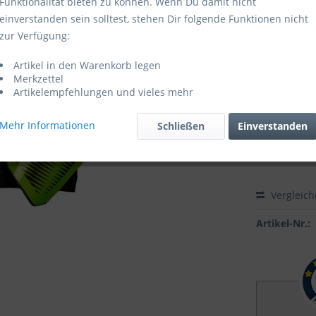
Funktionalität bieten zu können. Wenn Du damit nicht
einverstanden sein solltest, stehen Dir folgende Funktionen nicht
Lieferzei
zur Verfügung:
Größe:
Artikel in den Warenkorb legen
Merkzettel
Artikelempfehlungen und vieles mehr
Mehr Informationen
Schließen
Einverstanden
Vergleic
Artikel-Nr.: