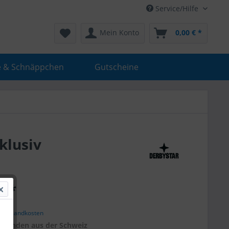
Service/Hilfe
Mein Konto
0,00 € *
e & Schnäppchen
Gutscheine
klusiv
€ *
. Versandkosten
r
Kunden aus der Schweiz