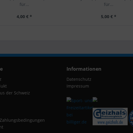
für...
für...
4,00 € *
5,00 € *
ce
Informationen
z
Datenschutz
dukt
Impressum
us der Schweiz
 Zahlungsbedingungen
ht