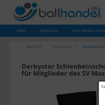
Bälle
Ballpakete
Tore, Körbe und A
Übersicht
SV Masburg
Zusatzaustatt
Derbystar Schienbeinscho
für Mitglieder des SV Ma
C