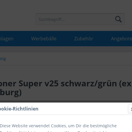
nlagen
Werbebälle
Zubehör
Angebot
ung
ner Super v25 schwarz/grün (ex
sburg)
13,80 
ookie-Richtlinien
inkl. MwSt.
inkl
Diese Website verwendet Cookies, um Dir die bestmögliche
Hinweise fü