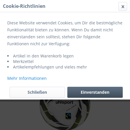
Cookie-Richtlinien
Menü
Diese Website verwendet Cookies, um Dir die bestmögliche
Funktionalität bieten zu können. Wenn Du damit nicht
einverstanden sein solltest, stehen Dir folgende
Übersicht
Spiel- und Profibälle
Funktionen nicht zur Verfügung:
Uhlsport Fußball Attack Addglue For The
Artikel in den Warenkorb legen
Planet weiß/marine/fluo gelb
Merkzettel
Artikelempfehlungen und vieles mehr
Mehr Informationen
Schließen
Einverstanden