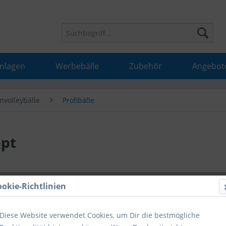
Anlagen
Werbebälle
Zubehör
Angebot
nvolleybälle
Profibälle
ept
41,99 
ookie-Richtlinien
inkl. MwSt.
inkl
Diese Website verwendet Cookies, um Dir die bestmögliche
Hinweise fü