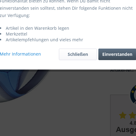
Funktionalität bieten zu können. Wenn Du damit nicht
einverstanden sein solltest, stehen Dir folgende Funktionen nicht
Sofort ver
zur Verfügung:
Artikel in den Warenkorb legen
Merkzettel
Artikelempfehlungen und vieles mehr
Mehr Informationen
Schließen
Einverstanden
Vergleic
Artikel-Nr.: