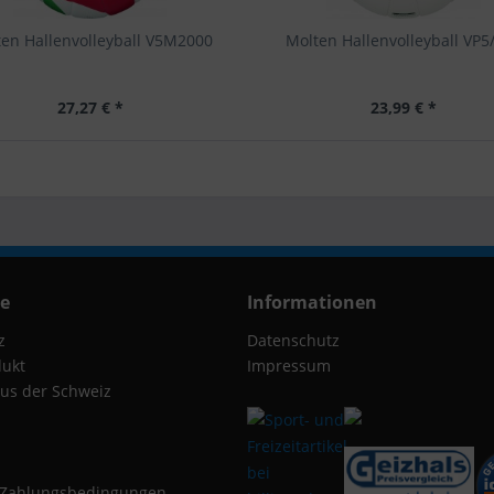
en Hallenvolleyball V5M2000
Molten Hallenvolleyball VP5
27,27 € *
23,99 € *
ce
Informationen
z
Datenschutz
dukt
Impressum
us der Schweiz
 Zahlungsbedingungen