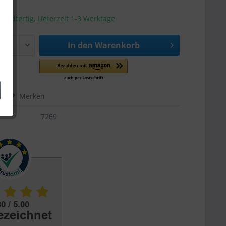
sandfertig, Lieferzeit 1-3 Werktage
In den
Warenkorb
hen
Merken
7269