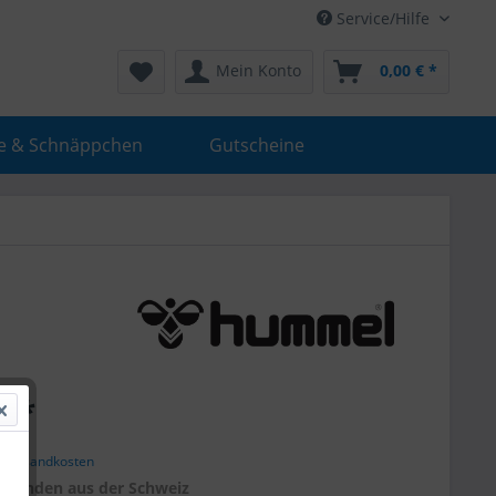
Service/Hilfe
Mein Konto
0,00 € *
e & Schnäppchen
Gutscheine
€ *
. Versandkosten
r
Kunden aus der Schweiz