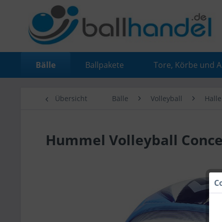
Bälle
Ballpakete
Tore, Körbe und 
Übersicht
Bälle
Volleyball
Halle
Hummel Volleyball Conc
C